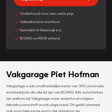
Onderhoud voor een vaste prijs
Vakbekwame monteurs
Specialist in Reeuwijk e.o.
BOVAG en RDW erkend
Vakgarage Piet Hofman
Vakgarage is een onafhankelijke keten van 350 universele
autobedrijven die alle lid zijn van BOVAG. Alle automerken
zijn welkom bij Vakgarage waar onderhoud volgens
fabrieksvoorschrift wordt uitgevoerd. Dit geldt uiteraard
ook voor hele jonge auto's die daardoor de