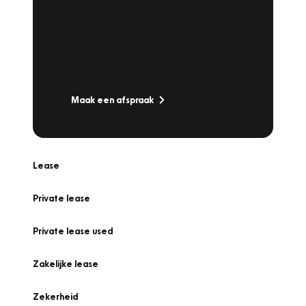
Werkplaatsafspraak
Is uw auto toe aan Onderhoud,
Bandenwissel of een Vakantiecheck? Plan
online een afspraak!
Maak een afspraak
Lease
Private lease
Private lease used
Zakelijke lease
Zekerheid