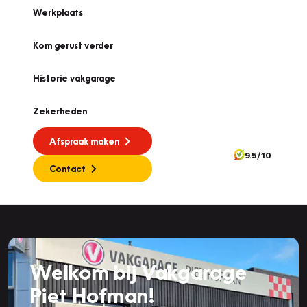
Werkplaats
Kom gerust verder
Historie vakgarage
Zekerheden
Afspraak maken
9.5/10
Contact
Welkom bij Vakgarage
Piet Hofman!