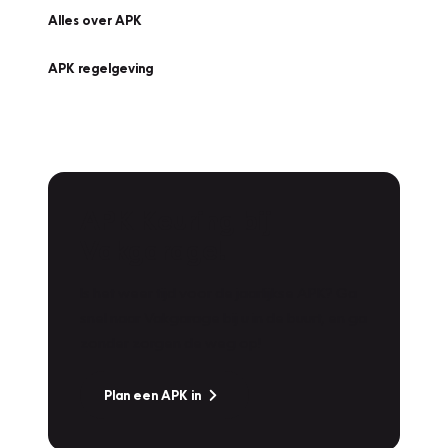
Alles over APK
APK regelgeving
APK Keuring bij
Vakgarage!
Is het weer tijd voor de jaarlijkse APK? Ga
snel naar Vakgarage bij u in de buurt, en ga
zonder zorgen de weg op!
Plan een APK in