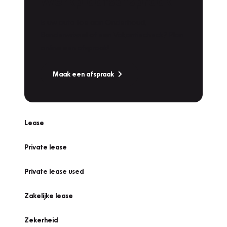
Werkplaatsafspraak
Is uw auto toe aan Onderhoud,
Bandenwissel of een Vakantiecheck? Plan
online een afspraak!
Maak een afspraak
Lease
Private lease
Private lease used
Zakelijke lease
Zekerheid