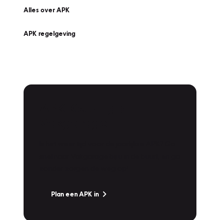
Alles over APK
APK regelgeving
APK Keuring bij
Vakgarage!
Is het weer tijd voor de jaarlijkse APK? Ga
snel naar Vakgarage bij u in de buurt, en ga
zonder zorgen de weg op!
Plan een APK in