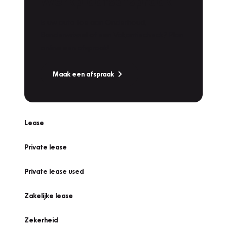
Werkplaatsafspraak
Is uw auto toe aan Onderhoud,
Bandenwissel of een Vakantiecheck? Plan
online een afspraak!
Maak een afspraak
Lease
Private lease
Private lease used
Zakelijke lease
Zekerheid