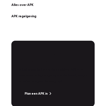
Alles over APK
APK regelgeving
APK Keuring bij
Vakgarage!
Is het weer tijd voor de jaarlijkse APK? Ga
snel naar Vakgarage bij u in de buurt, en ga
zonder zorgen de weg op!
Plan een APK in