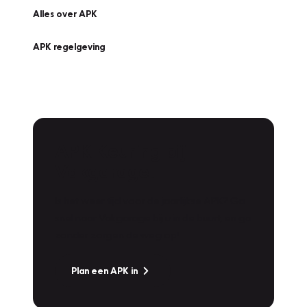
Alles over APK
APK regelgeving
APK Keuring bij
Vakgarage!
Is het weer tijd voor de jaarlijkse APK? Ga
snel naar Vakgarage bij u in de buurt, en ga
zonder zorgen de weg op!
Plan een APK in