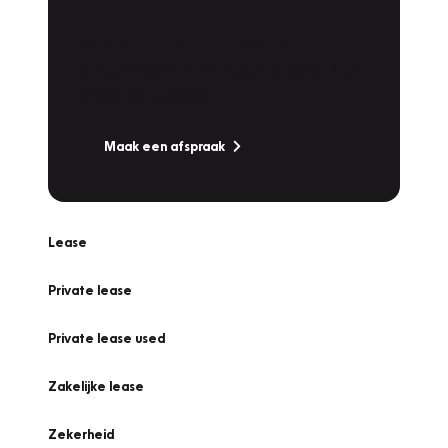
Werkplaatsafspraak
Is uw auto toe aan Onderhoud,
Bandenwissel of een Vakantiecheck? Plan
online een afspraak!
Maak een afspraak
Lease
Private lease
Private lease used
Zakelijke lease
Zekerheid