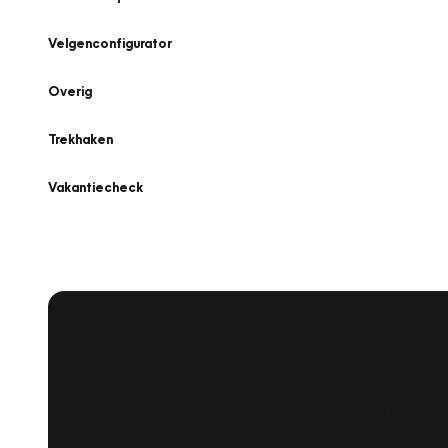
Velgenconfigurator
Overig
Trekhaken
Vakantiecheck
Plan een
Werkplaatsafspraak
Is uw auto toe aan Onderhoud, Bandenwissel of een Va