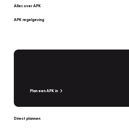
Alles over APK
APK regelgeving
APK Keuring bij Vakgarage!
Is het weer tijd voor de jaarlijkse APK? Ga snel naar V
Plan een APK in
Direct plannen