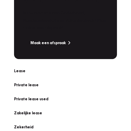
Werkplaatsafspraak
Is uw auto toe aan Onderhoud,
Bandenwissel of een Vakantiecheck? Plan
online een afspraak!
Maak een afspraak
Lease
Private lease
Private lease used
Zakelijke lease
Zekerheid