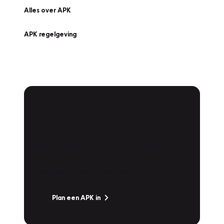
Alles over APK
APK regelgeving
APK Keuring bij
Vakgarage!
Is het weer tijd voor de jaarlijkse APK? Ga
snel naar Vakgarage bij u in de buurt, en ga
zonder zorgen de weg op!
Plan een APK in